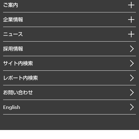
経済調査
ご案内
デジタルイノベーション
レポート
国際（グローバルビジネス・開発支援・国際戦略・グローバルヘルス）
セミナー・イベント情報
企業情報
コラム
サステナビリティ（環境・資源・エネルギー・ESG・人権）
MUFGビジネスセミナー
調査・研究報告書
私たちの想い
共生・ダイバーシティ
ニュース
受託案件情報
クローズアップ
社長メッセージ
GRC（ガバナンス・リスク・コンプライアンス）・防災（政策）
その他お申し込み
ニュースリリース
経営用語集
採用情報
会社概要
経済・産業・雇用・労働
調査協力のお願い
お知らせ
受託・受注実績（官公庁関連）
企業理念
医療・介護・福祉・教育・子ども
サイト内検索
メディア掲載・出演
役員一覧
自治体経営・官民協働
寄稿記事
沿革
レポート内検索
まちづくり・観光・交通・スポーツ・スマートシティ
書籍
組織図・本部部室紹介
自然資源・農林水産業・食料システム
お問い合わせ
インドネシア現地法人
決算公告
English
業績ハイライト
アクセスマップ
個人情報保護方針
環境方針