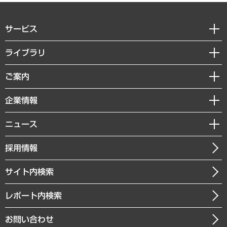
サービス
経営戦略
ライブラリ
組織・人事戦略
経済調査
ご案内
デジタルイノベーション
レポート
国際（グローバルビジネス・開発支援・国際戦略・グローバルヘルス）
セミナー・イベント情報
企業情報
コラム
サステナビリティ（環境・資源・エネルギー・ESG・人権）
MUFGビジネスセミナー
調査・研究報告書
私たちの想い
共生・ダイバーシティ
ニュース
受託案件情報
クローズアップ
社長メッセージ
GRC（ガバナンス・リスク・コンプライアンス）・防災（政策）
その他お申し込み
ニュースリリース
経営用語集
採用情報
会社概要
経済・産業・雇用・労働
調査協力のお願い
お知らせ
受託・受注実績（官公庁関連）
企業理念
医療・介護・福祉・教育・子ども
サイト内検索
メディア掲載・出演
役員一覧
自治体経営・官民協働
寄稿記事
沿革
レポート内検索
まちづくり・観光・交通・スポーツ・スマートシティ
書籍
組織図・本部部室紹介
自然資源・農林水産業・食料システム
お問い合わせ
インドネシア現地法人