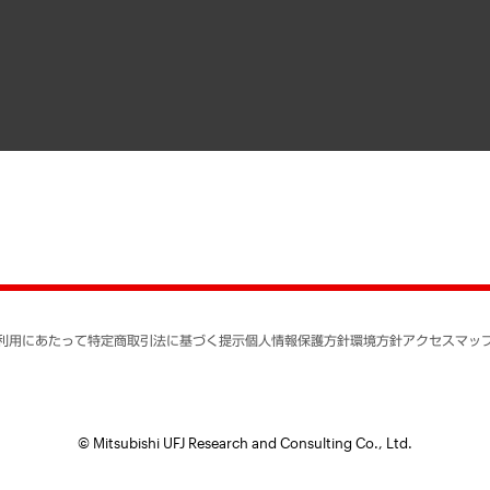
寄稿記事
決算公告
書籍
業績ハイライト
アクセスマップ
個人情報保護方針
環境方針
サステナビリティ
特定商取引法に基づく
SNSアカウントコミュ
反社会的勢力に対する
利用にあたって
特定商取引法に基づく提示
個人情報保護方針
環境方針
アクセスマッ
個人情報の取り扱いに
書面による個人情報の
© Mitsubishi UFJ Research and Consulting Co., Ltd.