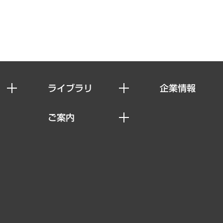
ライブラリ
企業情報
経済調査
私たちの想い
ご案内
レポート
社長メッセージ
セミナー・イベント情報
コラム
会社概要
MUFGビジネスセミナー
ヘルス）
調査・研究報告書
企業理念
受託案件情報
クローズアップ
役員一覧
その他お申し込み
経営用語集
沿革
調査協力のお願い
）
受託・受注実績（官公庁関連）
組織図・本部部室紹介
メディア掲載・出演
インドネシア現地法人