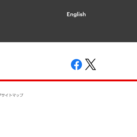
English
表示
ニティガイドライン
基本方針
プ
サイトマップ
ついて
開示等の請求の手続きについて