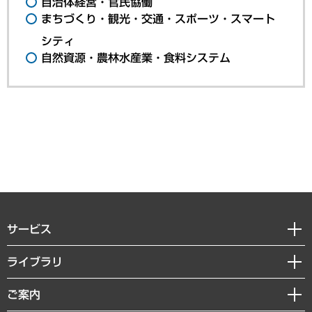
自治体経営・官民協働
まちづくり・観光・交通・スポーツ・スマート
シティ
自然資源・農林水産業・食料システム
サービス
経営戦略
ライブラリ
組織・人事戦略
経済調査
ご案内
デジタルイノベーション
レポート