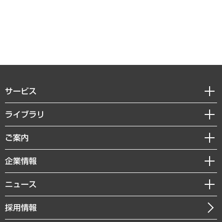
サービス
経営戦略
ライブラリ
組織・人事戦略
経済調査
ご案内
デジタルイノベーション
レポート
国際（グローバルビジネス・開発支援・国際戦略・グローバルヘルス）
セミナー・イベント情報
企業情報
コラム
サステナビリティ（環境・資源・エネルギー・ESG・人権）
MUFGビジネスセミナー
調査・研究報告書
私たちの想い
共生・ダイバーシティ
ニュース
受託案件情報
クローズアップ
社長メッセージ
GRC（ガバナンス・リスク・コンプライアンス）・防災（政策）
その他お申し込み
ニュースリリース
経営用語集
採用情報
会社概要
経済・産業・雇用・労働
調査協力のお願い
お知らせ
受託・受注実績（官公庁関連）