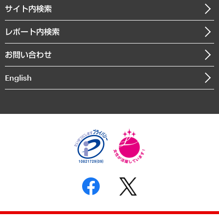
企業理念
医療・介護・福祉・教育・子ども
サイト内検索
メディア掲載・出演
役員一覧
自治体経営・官民協働
寄稿記事
沿革
レポート内検索
まちづくり・観光・交通・スポーツ・スマートシティ
書籍
組織図・本部部室紹介
自然資源・農林水産業・食料システム
お問い合わせ
インドネシア現地法人
決算公告
English
業績ハイライト
アクセスマップ
個人情報保護方針
環境方針
サステナビリティ
特定商取引法に基づく表示
SNSアカウントコミュニティガイドライン
反社会的勢力に対する基本方針
個人情報の取り扱いについて
書面による個人情報の開示等の請求の手続きについて