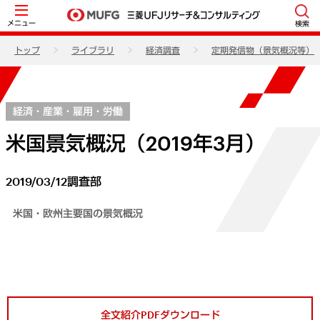
メニュー
検索
トップ
ライブラリ
経済調査
定期発信物（景気概況等）
経済・産業・雇用・労働
米国景気概況（2019年3月）
2019/03/12
調査部
米国・欧州主要国の景気概況
全文紹介PDFダウンロード