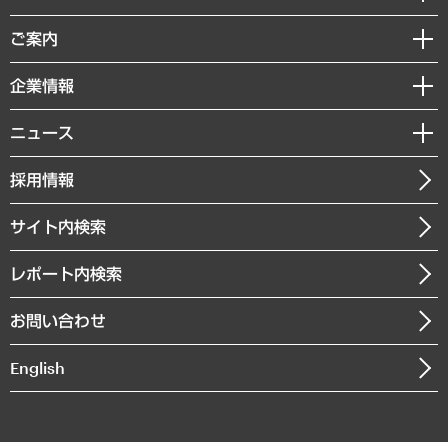
組織・人事戦略
経済調査
ご案内
デジタルイノベーション
レポート
国際（グローバルビジネス・開発支援・国際戦略・グローバルヘルス）
セミナー・イベント情報
企業情報
コラム
サステナビリティ（環境・資源・エネルギー・ESG・人権）
MUFGビジネスセミナー
調査・研究報告書
私たちの想い
共生・ダイバーシティ
ニュース
受託案件情報
クローズアップ
社長メッセージ
GRC（ガバナンス・リスク・コンプライアンス）・防災（政策）
その他お申し込み
ニュースリリース
経営用語集
採用情報
会社概要
経済・産業・雇用・労働
調査協力のお願い
お知らせ
受託・受注実績（官公庁関連）
企業理念
医療・介護・福祉・教育・子ども
サイト内検索
メディア掲載・出演
役員一覧
自治体経営・官民協働
寄稿記事
沿革
レポート内検索
まちづくり・観光・交通・スポーツ・スマートシティ
書籍
組織図・本部部室紹介
自然資源・農林水産業・食料システム
お問い合わせ
インドネシア現地法人
決算公告
English
業績ハイライト
アクセスマップ
個人情報保護方針