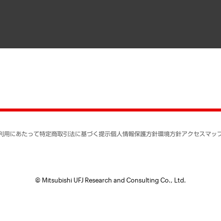
書籍
業績ハイライト
アクセスマップ
個人情報保護方針
環境方針
サステナビリティ
特定商取引法に基づく
SNSアカウントコミュ
反社会的勢力に対する
利用にあたって
特定商取引法に基づく提示
個人情報保護方針
環境方針
アクセスマッ
個人情報の取り扱いに
書面による個人情報の
© Mitsubishi UFJ Research and Consulting Co., Ltd.