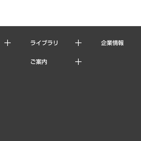
ライブラリ
企業情報
経済調査
私たちの想い
ご案内
レポート
社長メッセージ
セミナー・イベント情報
コラム
会社概要
MUFGビジネスセミナー
ヘルス）
調査・研究報告書
企業理念
受託案件情報
クローズアップ
役員一覧
その他お申し込み
経営用語集
沿革
調査協力のお願い
）
受託・受注実績（官公庁関連）
組織図・本部部室紹介
メディア掲載・出演
インドネシア現地法人
寄稿記事
決算公告