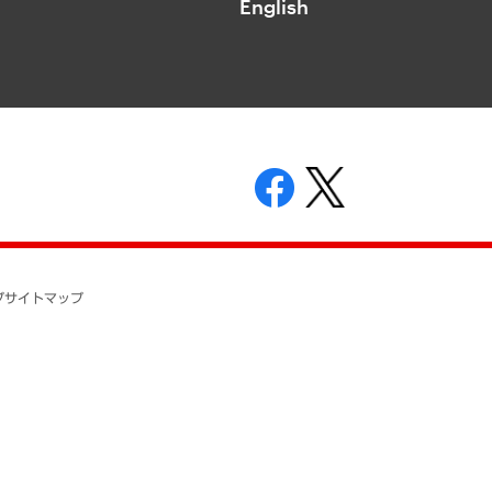
English
表示
ニティガイドライン
基本方針
プ
サイトマップ
ついて
開示等の請求の手続きについて