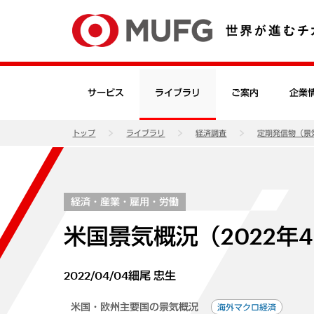
サービス
ライブラリ
ご案内
企業
トップ
ライブラリ
経済調査
定期発信物（景
経済・産業・雇用・労働
米国景気概況（2022年
2022/04/04
細尾 忠生
米国・欧州主要国の景気概況
海外マクロ経済