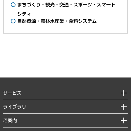
まちづくり・観光・交通・スポーツ・スマート
シティ
自然資源・農林水産業・食料システム
サービス
経営戦略
ライブラリ
組織・人事戦略
経済調査
ご案内
デジタルイノベーション
レポート
国際（グローバルビジネス・開発支援・国際戦略・グローバルヘルス）