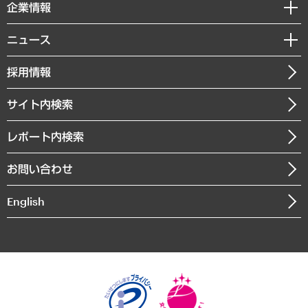
セミナー・イベント情報
企業情報
コラム
サステナビリティ（環境・資源・エネルギー・ESG・人権）
MUFGビジネスセミナー
調査・研究報告書
私たちの想い
共生・ダイバーシティ
ニュース
受託案件情報
クローズアップ
社長メッセージ
GRC（ガバナンス・リスク・コンプライアンス）・防災（政策）
その他お申し込み
ニュースリリース
経営用語集
採用情報
会社概要
経済・産業・雇用・労働
調査協力のお願い
お知らせ
受託・受注実績（官公庁関連）
企業理念
医療・介護・福祉・教育・子ども
サイト内検索
メディア掲載・出演
役員一覧
自治体経営・官民協働
寄稿記事
沿革
レポート内検索
まちづくり・観光・交通・スポーツ・スマートシティ
書籍
組織図・本部部室紹介
自然資源・農林水産業・食料システム
お問い合わせ
インドネシア現地法人
決算公告
English
業績ハイライト
アクセスマップ
個人情報保護方針
環境方針
サステナビリティ