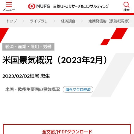
メニュー
検索
トップ
ライブラリ
経済調査
定期発信物（景気概況等）
経済・産業・雇用・労働
米国景気概況（2023年2月）
2023/02/02
細尾 忠生
米国・欧州主要国の景気概況
海外マクロ経済
全文紹介PDFダウンロード