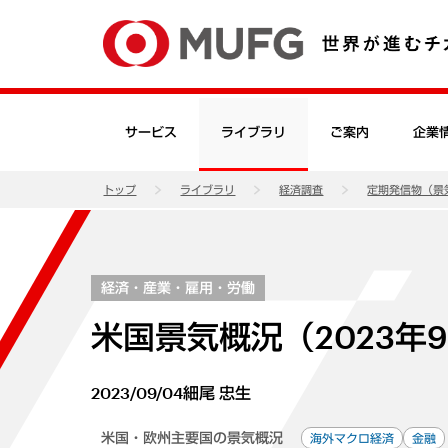
サービス
ライブラリ
ご案内
企業
トップ
ライブラリ
経済調査
定期発信物（景
経済・産業・雇用・労働
米国景気概況（2023年
2023/09/04
細尾 忠生
米国・欧州主要国の景気概況
海外マクロ経済
金融