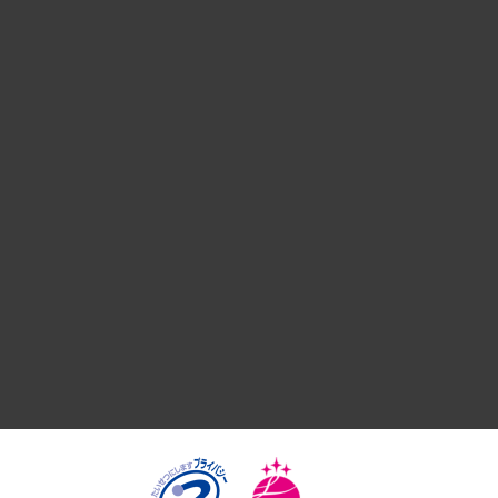
経営戦略
組織・人事戦略
デジタルイノベーション
国際（グローバルビジネス・開発支援・国際戦略・グローバル
サステナビリティ（環境・資源・エネルギー・ESG・人権）
共生・ダイバーシティ
GRC（ガバナンス・リスク・コンプライアンス）・防災（政策
経済・産業・雇用・労働
医療・介護・福祉・教育・子ども
自治体経営・官民協働
まちづくり・観光・交通・スポーツ・スマートシティ
自然資源・農林水産業・食料システム