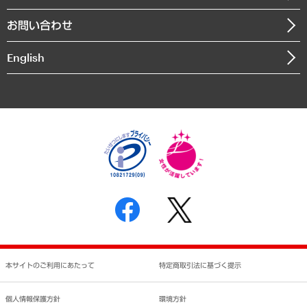
書籍
組織図・本部部室紹介
自然資源・農林水産業・食料システム
お問い合わせ
インドネシア現地法人
決算公告
English
業績ハイライト
アクセスマップ
個人情報保護方針
環境方針
サステナビリティ
特定商取引法に基づく表示
SNSアカウントコミュニティガイドライン
反社会的勢力に対する基本方針
個人情報の取り扱いについて
書面による個人情報の開示等の請求の手続きについて
本サイトのご利用にあたって
特定商取引法に基づく提示
個人情報保護方針
環境方針