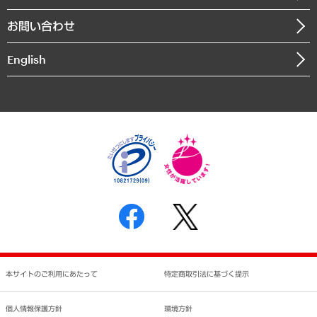
書籍
組織図・本部部室紹介
自然資源・農林水産業・食料システム
お問い合わせ
インドネシア現地法人
決算公告
English
業績ハイライト
アクセスマップ
個人情報保護方針
環境方針
サステナビリティ
特定商取引法に基づく表示
SNSアカウントコミュニティガイドライン
反社会的勢力に対する基本方針
個人情報の取り扱いについて
書面による個人情報の開示等の請求の手続きについて
本サイトのご利用にあたって
特定商取引法に基づく提示
個人情報保護方針
環境方針