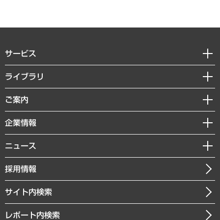
サービス
経営戦略
ライブラリ
組織・人事戦略
経済調査
ご案内
デジタルイノベーション
レポート
国際（グローバルビジネス・開発支援・国際戦略・グローバルヘルス）
セミナー・イベント情報
企業情報
コラム
サステナビリティ（環境・資源・エネルギー・ESG・人権）
MUFGビジネスセミナー
調査・研究報告書
私たちの想い
共生・ダイバーシティ
ニュース
受託案件情報
クローズアップ
社長メッセージ
GRC（ガバナンス・リスク・コンプライアンス）・防災（政策）
その他お申し込み
ニュースリリース
経営用語集
採用情報
会社概要
経済・産業・雇用・労働
調査協力のお願い
お知らせ
受託・受注実績（官公庁関連）
企業理念
医療・介護・福祉・教育・子ども
サイト内検索
メディア掲載・出演
役員一覧
自治体経営・官民協働
寄稿記事
沿革
レポート内検索
まちづくり・観光・交通・スポーツ・スマートシティ