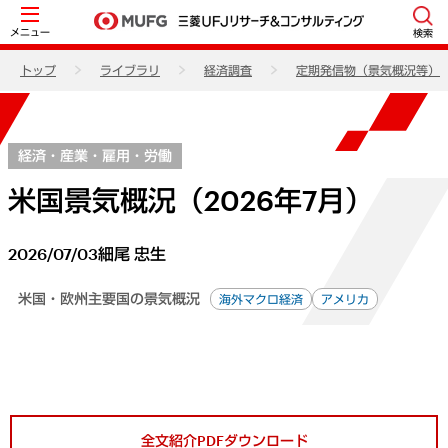
メニュー
検索
トップ
ライブラリ
経済調査
定期発信物（景気概況等）
経済・産業・雇用・労働
米国景気概況（2026年7月）
2026/07/03
細尾 忠生
米国・欧州主要国の景気概況
海外マクロ経済
アメリカ
全文紹介PDFダウンロード