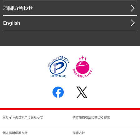
組織図・本部部室紹介
自然資源・農林水産業・食料システム
お問い合わせ
インドネシア現地法人
決算公告
English
業績ハイライト
アクセスマップ
個人情報保護方針
環境方針
サステナビリティ
特定商取引法に基づく表示
SNSアカウントコミュニティガイドライン
反社会的勢力に対する基本方針
個人情報の取り扱いについて
書面による個人情報の開示等の請求の手続きについて
本サイトのご利用にあたって
特定商取引法に基づく提示
個人情報保護方針
環境方針