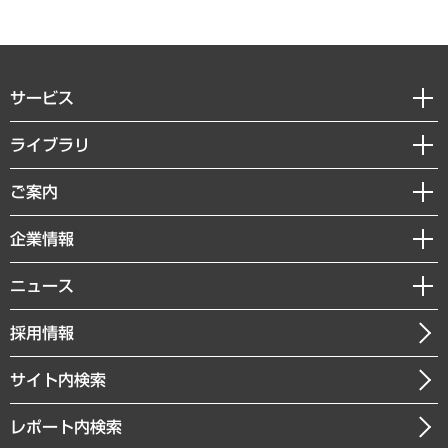
サービス
経営戦略
ライブラリ
組織・人事戦略
経済調査
ご案内
デジタルイノベーション
レポート
国際（グローバルビジネス・開発支援・国際戦略・グローバルヘルス）
セミナー・イベント情報
企業情報
コラム
サステナビリティ（環境・資源・エネルギー・ESG・人権）
MUFGビジネスセミナー
調査・研究報告書
私たちの想い
共生・ダイバーシティ
ニュース
受託案件情報
クローズアップ
社長メッセージ
GRC（ガバナンス・リスク・コンプライアンス）・防災（政策）
その他お申し込み
ニュースリリース
経営用語集
採用情報
会社概要
経済・産業・雇用・労働
調査協力のお願い
お知らせ
受託・受注実績（官公庁関連）
企業理念
医療・介護・福祉・教育・子ども
サイト内検索
メディア掲載・出演
役員一覧
自治体経営・官民協働
寄稿記事
沿革
レポート内検索
まちづくり・観光・交通・スポーツ・スマートシティ
書籍