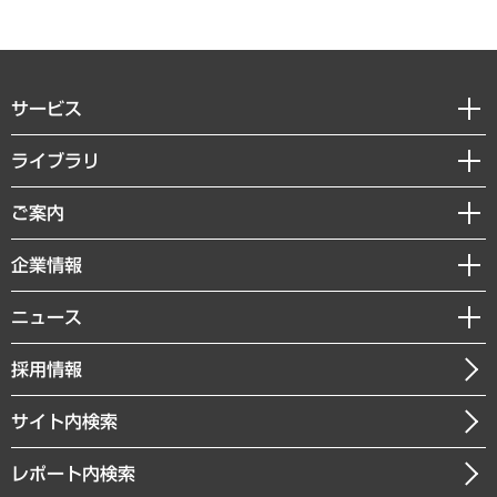
サービス
経営戦略
ライブラリ
組織・人事戦略
経済調査
ご案内
デジタルイノベーション
レポート
国際（グローバルビジネス・開発支援・国際戦略・グローバルヘルス）
セミナー・イベント情報
企業情報
コラム
サステナビリティ（環境・資源・エネルギー・ESG・人権）
MUFGビジネスセミナー
調査・研究報告書
私たちの想い
共生・ダイバーシティ
ニュース
受託案件情報
クローズアップ
社長メッセージ
GRC（ガバナンス・リスク・コンプライアンス）・防災（政策）
その他お申し込み
ニュースリリース
経営用語集
採用情報
会社概要
経済・産業・雇用・労働
調査協力のお願い
お知らせ
受託・受注実績（官公庁関連）
企業理念
医療・介護・福祉・教育・子ども
サイト内検索
メディア掲載・出演
役員一覧
自治体経営・官民協働
寄稿記事
沿革
レポート内検索
まちづくり・観光・交通・スポーツ・スマートシティ
書籍