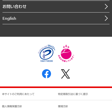
組織図・本部部室紹介
自然資源・農林水産業・食料システム
お問い合わせ
インドネシア現地法人
決算公告
English
業績ハイライト
アクセスマップ
個人情報保護方針
環境方針
サステナビリティ
特定商取引法に基づく表示
SNSアカウントコミュニティガイドライン
反社会的勢力に対する基本方針
個人情報の取り扱いについて
書面による個人情報の開示等の請求の手続きについて
本サイトのご利用にあたって
特定商取引法に基づく提示
個人情報保護方針
環境方針