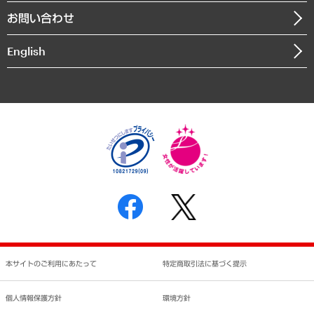
組織図・本部部室紹介
自然資源・農林水産業・食料システム
お問い合わせ
インドネシア現地法人
決算公告
English
業績ハイライト
アクセスマップ
個人情報保護方針
環境方針
サステナビリティ
特定商取引法に基づく表示
SNSアカウントコミュニティガイドライン
反社会的勢力に対する基本方針
個人情報の取り扱いについて
書面による個人情報の開示等の請求の手続きについて
本サイトのご利用にあたって
特定商取引法に基づく提示
個人情報保護方針
環境方針