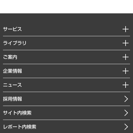
サービス
経営戦略
ライブラリ
組織・人事戦略
経済調査
ご案内
デジタルイノベーション
レポート
国際（グローバルビジネス・開発支援・国際戦略・グローバルヘルス）
セミナー・イベント情報
企業情報
コラム
サステナビリティ（環境・資源・エネルギー・ESG・人権）
MUFGビジネスセミナー
調査・研究報告書
私たちの想い
共生・ダイバーシティ
ニュース
受託案件情報
クローズアップ
社長メッセージ
GRC（ガバナンス・リスク・コンプライアンス）・防災（政策）
その他お申し込み
ニュースリリース
経営用語集
採用情報
会社概要
経済・産業・雇用・労働
調査協力のお願い
お知らせ
受託・受注実績（官公庁関連）
企業理念
医療・介護・福祉・教育・子ども
サイト内検索
メディア掲載・出演
役員一覧
自治体経営・官民協働
寄稿記事
沿革
レポート内検索
まちづくり・観光・交通・スポーツ・スマートシティ
書籍