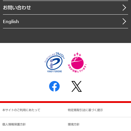
組織図・本部部室紹介
自然資源・農林水産業・食料システム
お問い合わせ
インドネシア現地法人
決算公告
English
業績ハイライト
アクセスマップ
個人情報保護方針
環境方針
サステナビリティ
特定商取引法に基づく表示
SNSアカウントコミュニティガイドライン
反社会的勢力に対する基本方針
個人情報の取り扱いについて
書面による個人情報の開示等の請求の手続きについて
本サイトのご利用にあたって
特定商取引法に基づく提示
個人情報保護方針
環境方針