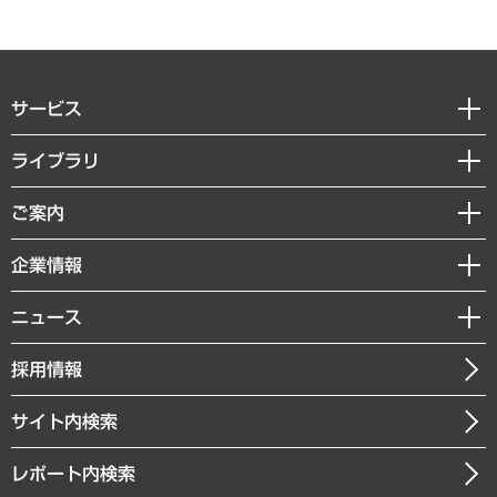
サービス
経営戦略
ライブラリ
組織・人事戦略
経済調査
ご案内
デジタルイノベーション
レポート
国際（グローバルビジネス・開発支援・国際戦略・グローバルヘルス）
セミナー・イベント情報
企業情報
コラム
サステナビリティ（環境・資源・エネルギー・ESG・人権）
MUFGビジネスセミナー
調査・研究報告書
私たちの想い
共生・ダイバーシティ
ニュース
受託案件情報
クローズアップ
社長メッセージ
GRC（ガバナンス・リスク・コンプライアンス）・防災（政策）
その他お申し込み
ニュースリリース
経営用語集
採用情報
会社概要
経済・産業・雇用・労働
調査協力のお願い
お知らせ
受託・受注実績（官公庁関連）
企業理念
医療・介護・福祉・教育・子ども
サイト内検索
メディア掲載・出演
役員一覧
自治体経営・官民協働
寄稿記事
沿革
レポート内検索
まちづくり・観光・交通・スポーツ・スマートシティ
書籍