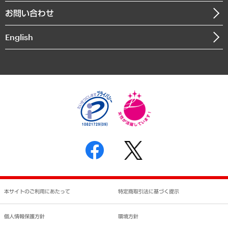
組織図・本部部室紹介
自然資源・農林水産業・食料システム
お問い合わせ
インドネシア現地法人
決算公告
English
業績ハイライト
アクセスマップ
個人情報保護方針
環境方針
サステナビリティ
特定商取引法に基づく表示
SNSアカウントコミュニティガイドライン
反社会的勢力に対する基本方針
個人情報の取り扱いについて
書面による個人情報の開示等の請求の手続きについて
本サイトのご利用にあたって
特定商取引法に基づく提示
個人情報保護方針
環境方針