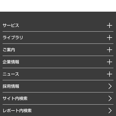
サービス
経営戦略
ライブラリ
組織・人事戦略
経済調査
ご案内
デジタルイノベーション
レポート
国際（グローバルビジネス・開発支援・国際戦略・グローバルヘルス）
セミナー・イベント情報
企業情報
コラム
サステナビリティ（環境・資源・エネルギー・ESG・人権）
MUFGビジネスセミナー
調査・研究報告書
私たちの想い
共生・ダイバーシティ
ニュース
受託案件情報
クローズアップ
社長メッセージ
GRC（ガバナンス・リスク・コンプライアンス）・防災（政策）
その他お申し込み
ニュースリリース
経営用語集
採用情報
会社概要
経済・産業・雇用・労働
調査協力のお願い
お知らせ
受託・受注実績（官公庁関連）
企業理念
医療・介護・福祉・教育・子ども
サイト内検索
メディア掲載・出演
役員一覧
自治体経営・官民協働
寄稿記事
沿革
レポート内検索
まちづくり・観光・交通・スポーツ・スマートシティ
書籍