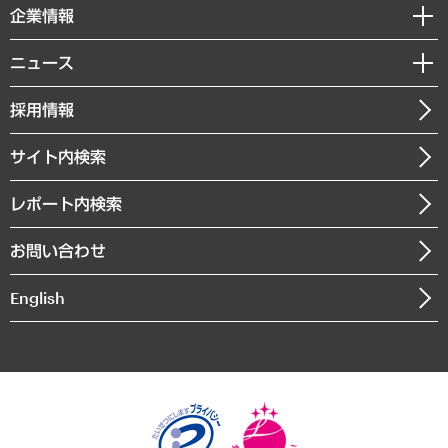
国際（グローバルビジネス・開発支援・国際戦略・グローバルヘルス）
セミナー・イベント情報
企業情報
コラム
サステナビリティ（環境・資源・エネルギー・ESG・人権）
MUFGビジネスセミナー
調査・研究報告書
私たちの想い
共生・ダイバーシティ
ニュース
受託案件情報
クローズアップ
社長メッセージ
GRC（ガバナンス・リスク・コンプライアンス）・防災（政策）
その他お申し込み
ニュースリリース
経営用語集
採用情報
会社概要
経済・産業・雇用・労働
調査協力のお願い
お知らせ
受託・受注実績（官公庁関連）
企業理念
医療・介護・福祉・教育・子ども
サイト内検索
メディア掲載・出演
役員一覧
自治体経営・官民協働
寄稿記事
沿革
レポート内検索
まちづくり・観光・交通・スポーツ・スマートシティ
書籍
組織図・本部部室紹介
自然資源・農林水産業・食料システム
お問い合わせ
インドネシア現地法人
決算公告
English
業績ハイライト
アクセスマップ
個人情報保護方針
環境方針
サステナビリティ