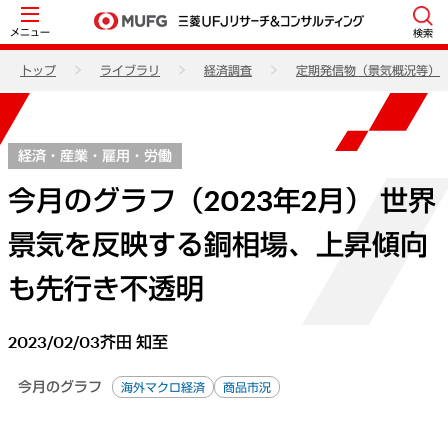
メニュー
検索
トップ
ライブラリ
経済調査
定期発信物（景気概況等）
経済・産業・雇用・労働
今月のグラフ（2023年2月） 世界
景気を反映する銅相場、上昇傾向
も先行き不透明
2023/02/03
芥田 知至
今月のグラフ
海外マクロ経済
商品市況