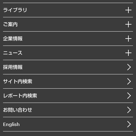
経営戦略
ライブラリ
組織・人事戦略
経済調査
ご案内
デジタルイノベーション
レポート
国際（グローバルビジネス・開発支援・国際戦略・グローバルヘルス）
セミナー・イベント情報
企業情報
コラム
サステナビリティ（環境・資源・エネルギー・ESG・人権）
MUFGビジネスセミナー
調査・研究報告書
私たちの想い
共生・ダイバーシティ
ニュース
受託案件情報
クローズアップ
社長メッセージ
GRC（ガバナンス・リスク・コンプライアンス）・防災（政策）
その他お申し込み
ニュースリリース
経営用語集
採用情報
会社概要
経済・産業・雇用・労働
調査協力のお願い
お知らせ
受託・受注実績（官公庁関連）
企業理念
医療・介護・福祉・教育・子ども
サイト内検索
メディア掲載・出演
役員一覧
自治体経営・官民協働
寄稿記事
沿革
レポート内検索
まちづくり・観光・交通・スポーツ・スマートシティ
書籍
組織図・本部部室紹介
自然資源・農林水産業・食料システム
お問い合わせ
インドネシア現地法人
決算公告
English
業績ハイライト