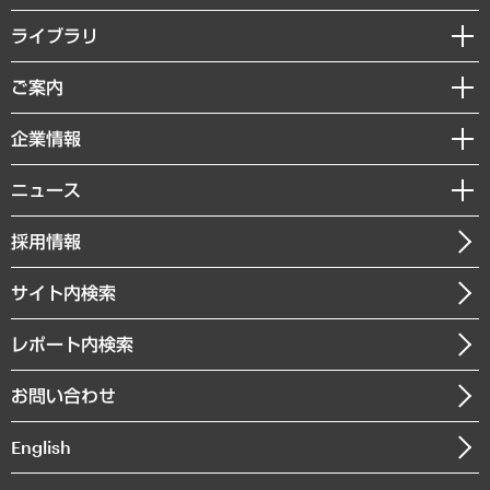
経営戦略
ライブラリ
組織・人事戦略
経済調査
ご案内
デジタルイノベーション
レポート
国際（グローバルビジネス・開発支援・国際戦略・グローバルヘルス）
セミナー・イベント情報
企業情報
コラム
サステナビリティ（環境・資源・エネルギー・ESG・人権）
MUFGビジネスセミナー
調査・研究報告書
私たちの想い
共生・ダイバーシティ
ニュース
受託案件情報
クローズアップ
社長メッセージ
GRC（ガバナンス・リスク・コンプライアンス）・防災（政策）
その他お申し込み
ニュースリリース
経営用語集
採用情報
会社概要
経済・産業・雇用・労働
調査協力のお願い
お知らせ
受託・受注実績（官公庁関連）
企業理念
医療・介護・福祉・教育・子ども
サイト内検索
メディア掲載・出演
役員一覧
自治体経営・官民協働
寄稿記事
沿革
レポート内検索
まちづくり・観光・交通・スポーツ・スマートシティ
書籍
組織図・本部部室紹介
自然資源・農林水産業・食料システム
お問い合わせ
インドネシア現地法人
決算公告
English
業績ハイライト