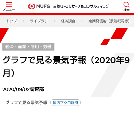
メニュー
検索
トップ
ライブラリ
経済調査
定期発信物（景気概況等）
経済・産業・雇用・労働
グラフで見る景気予報（2020年9
月）
2020/09/02
調査部
グラフで見る景気予報
国内マクロ経済