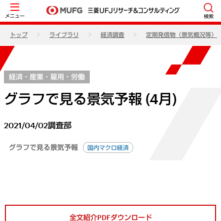
メニュー
検索
トップ
ライブラリ
経済調査
定期発信物（景気概況等）
経済・産業・雇用・労働
グラフで見る景気予報 (4月)
2021/04/02
調査部
グラフで見る景気予報
国内マクロ経済
全文紹介PDFダウンロード