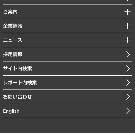
組織・人事戦略
経済調査
ご案内
デジタルイノベーション
レポート
国際（グローバルビジネス・開発支援・国際戦略・グローバルヘルス）
セミナー・イベント情報
企業情報
コラム
サステナビリティ（環境・資源・エネルギー・ESG・人権）
MUFGビジネスセミナー
調査・研究報告書
私たちの想い
共生・ダイバーシティ
ニュース
受託案件情報
クローズアップ
社長メッセージ
GRC（ガバナンス・リスク・コンプライアンス）・防災（政策）
その他お申し込み
ニュースリリース
経営用語集
採用情報
会社概要
経済・産業・雇用・労働
調査協力のお願い
お知らせ
受託・受注実績（官公庁関連）
企業理念
医療・介護・福祉・教育・子ども
サイト内検索
メディア掲載・出演
役員一覧
自治体経営・官民協働
寄稿記事
沿革
レポート内検索
まちづくり・観光・交通・スポーツ・スマートシティ
書籍
組織図・本部部室紹介
自然資源・農林水産業・食料システム
お問い合わせ
インドネシア現地法人
決算公告
English
業績ハイライト
アクセスマップ
個人情報保護方針