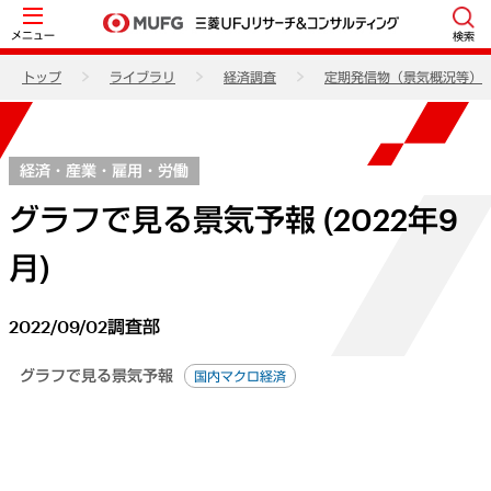
メニュー
検索
トップ
ライブラリ
経済調査
定期発信物（景気概況等）
経済・産業・雇用・労働
グラフで見る景気予報 (2022年9
月)
2022/09/02
調査部
グラフで見る景気予報
国内マクロ経済