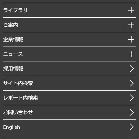
経営戦略
ライブラリ
組織・人事戦略
経済調査
ご案内
デジタルイノベーション
レポート
国際（グローバルビジネス・開発支援・国際戦略・グローバルヘルス）
セミナー・イベント情報
企業情報
コラム
サステナビリティ（環境・資源・エネルギー・ESG・人権）
MUFGビジネスセミナー
調査・研究報告書
私たちの想い
共生・ダイバーシティ
ニュース
受託案件情報
クローズアップ
社長メッセージ
GRC（ガバナンス・リスク・コンプライアンス）・防災（政策）
その他お申し込み
ニュースリリース
経営用語集
採用情報
会社概要
経済・産業・雇用・労働
調査協力のお願い
お知らせ
受託・受注実績（官公庁関連）
企業理念
医療・介護・福祉・教育・子ども
サイト内検索
メディア掲載・出演
役員一覧
自治体経営・官民協働
寄稿記事
沿革
レポート内検索
まちづくり・観光・交通・スポーツ・スマートシティ
書籍
組織図・本部部室紹介
自然資源・農林水産業・食料システム
お問い合わせ
インドネシア現地法人
決算公告
English
業績ハイライト