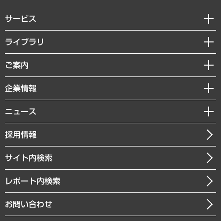
サービス
経営戦略
ライブラリ
組織・人事戦略
経済調査
ご案内
デジタルイノベーション
レポート
国際（グローバルビジネス・開発支援・国際戦略・グローバルヘルス）
セミナー・イベント情報
企業情報
コラム
サステナビリティ（環境・資源・エネルギー・ESG・人権）
MUFGビジネスセミナー
調査・研究報告書
私たちの想い
共生・ダイバーシティ
ニュース
受託案件情報
クローズアップ
社長メッセージ
GRC（ガバナンス・リスク・コンプライアンス）・防災（政策）
その他お申し込み
ニュースリリース
経営用語集
採用情報
会社概要
経済・産業・雇用・労働
調査協力のお願い
お知らせ
受託・受注実績（官公庁関連）
企業理念
医療・介護・福祉・教育・子ども
サイト内検索
メディア掲載・出演
役員一覧
自治体経営・官民協働
寄稿記事
沿革
レポート内検索
まちづくり・観光・交通・スポーツ・スマートシティ
書籍
組織図・本部部室紹介
自然資源・農林水産業・食料システム
お問い合わせ
インドネシア現地法人
決算公告