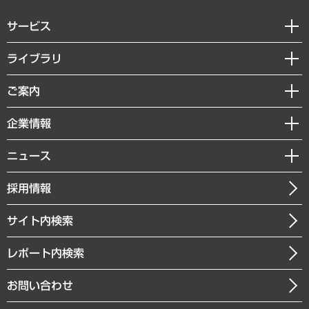
サービス
経営戦略
ライブラリ
組織・人事戦略
経済調査
ご案内
デジタルイノベーション
レポート
国際（グローバルビジネス・開発支援・国際戦略・グローバルヘルス）
セミナー・イベント情報
企業情報
コラム
サステナビリティ（環境・資源・エネルギー・ESG・人権）
MUFGビジネスセミナー
調査・研究報告書
私たちの想い
共生・ダイバーシティ
ニュース
受託案件情報
クローズアップ
社長メッセージ
GRC（ガバナンス・リスク・コンプライアンス）・防災（政策）
その他お申し込み
ニュースリリース
経営用語集
採用情報
会社概要
経済・産業・雇用・労働
調査協力のお願い
お知らせ
受託・受注実績（官公庁関連）
企業理念
医療・介護・福祉・教育・子ども
サイト内検索
メディア掲載・出演
役員一覧
自治体経営・官民協働
寄稿記事
沿革
レポート内検索
まちづくり・観光・交通・スポーツ・スマートシティ
書籍
組織図・本部部室紹介
自然資源・農林水産業・食料システム
お問い合わせ
インドネシア現地法人
決算公告