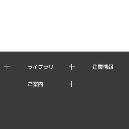
ライブラリ
企業情報
経済調査
私たちの想い
ご案内
レポート
社長メッセージ
セミナー・イベント情報
コラム
会社概要
MUFGビジネスセミナー
ヘルス）
調査・研究報告書
企業理念
受託案件情報
クローズアップ
役員一覧
その他お申し込み
経営用語集
沿革