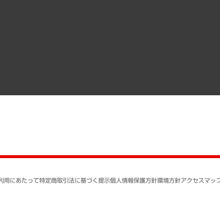
調査協力のお願い
）
受託・受注実績（官公庁関連）
組織図・本部部室紹介
メディア掲載・出演
インドネシア現地法人
寄稿記事
決算公告
書籍
業績ハイライト
アクセスマップ
個人情報保護方針
環境方針
サステナビリティ
特定商取引法に基づく
SNSアカウントコミュ
反社会的勢力に対する
利用にあたって
特定商取引法に基づく提示
個人情報保護方針
環境方針
アクセスマッ
個人情報の取り扱いに
書面による個人情報の