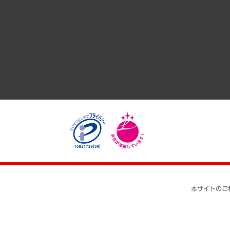
GRC（ガバナンス・リスク・コンプライアンス）・防災（政策
経済・産業・雇用・労働
医療・介護・福祉・教育・子ども
自治体経営・官民協働
まちづくり・観光・交通・スポーツ・スマートシティ
自然資源・農林水産業・食料システム
本サイトのご