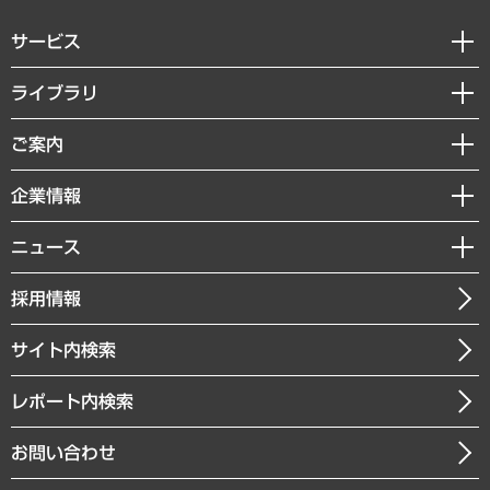
サービス
経営戦略
ライブラリ
組織・人事戦略
経済調査
ご案内
デジタルイノベーション
レポート
国際（グローバルビジネス・開発支援・国際戦略・グローバルヘルス）
セミナー・イベント情報
企業情報
コラム
サステナビリティ（環境・資源・エネルギー・ESG・人権）
MUFGビジネスセミナー
調査・研究報告書
私たちの想い
共生・ダイバーシティ
ニュース
受託案件情報
クローズアップ
社長メッセージ
GRC（ガバナンス・リスク・コンプライアンス）・防災（政策）
その他お申し込み
ニュースリリース
経営用語集
採用情報
会社概要
経済・産業・雇用・労働
調査協力のお願い
お知らせ
受託・受注実績（官公庁関連）
企業理念
医療・介護・福祉・教育・子ども
サイト内検索
メディア掲載・出演
役員一覧
自治体経営・官民協働
寄稿記事
沿革
レポート内検索
まちづくり・観光・交通・スポーツ・スマートシティ
書籍
組織図・本部部室紹介
自然資源・農林水産業・食料システム
お問い合わせ
インドネシア現地法人
決算公告