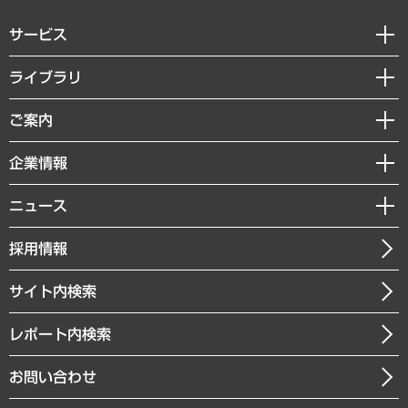
サービス
経営戦略
ライブラリ
組織・人事戦略
経済調査
ご案内
デジタルイノベーション
レポート
国際（グローバルビジネス・開発支援・国際戦略・グローバルヘルス）
セミナー・イベント情報
企業情報
コラム
サステナビリティ（環境・資源・エネルギー・ESG・人権）
MUFGビジネスセミナー
調査・研究報告書
私たちの想い
共生・ダイバーシティ
ニュース
受託案件情報
クローズアップ
社長メッセージ
GRC（ガバナンス・リスク・コンプライアンス）・防災（政策）
その他お申し込み
ニュースリリース
経営用語集
採用情報
会社概要
経済・産業・雇用・労働
調査協力のお願い
お知らせ
受託・受注実績（官公庁関連）
企業理念
医療・介護・福祉・教育・子ども
サイト内検索
メディア掲載・出演
役員一覧
自治体経営・官民協働
寄稿記事
沿革
レポート内検索
まちづくり・観光・交通・スポーツ・スマートシティ
書籍
組織図・本部部室紹介
自然資源・農林水産業・食料システム
お問い合わせ
インドネシア現地法人
決算公告