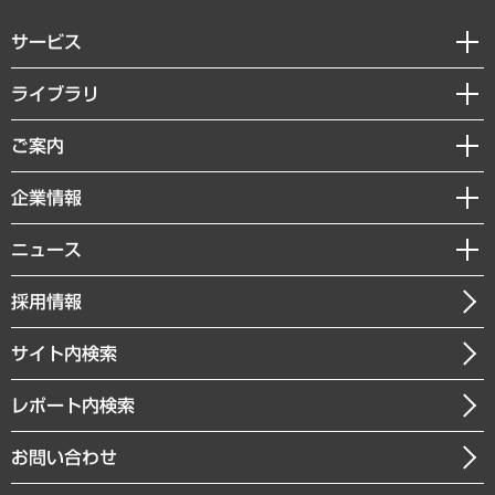
サービス
経営戦略
ライブラリ
組織・人事戦略
経済調査
ご案内
デジタルイノベーション
レポート
国際（グローバルビジネス・開発支援・国際戦略・グローバルヘルス）
セミナー・イベント情報
企業情報
コラム
サステナビリティ（環境・資源・エネルギー・ESG・人権）
MUFGビジネスセミナー
調査・研究報告書
私たちの想い
共生・ダイバーシティ
ニュース
受託案件情報
クローズアップ
社長メッセージ
GRC（ガバナンス・リスク・コンプライアンス）・防災（政策）
その他お申し込み
ニュースリリース
経営用語集
採用情報
会社概要
経済・産業・雇用・労働
調査協力のお願い
お知らせ
受託・受注実績（官公庁関連）
企業理念
医療・介護・福祉・教育・子ども
サイト内検索
メディア掲載・出演
役員一覧
自治体経営・官民協働
寄稿記事
沿革
レポート内検索
まちづくり・観光・交通・スポーツ・スマートシティ
書籍
組織図・本部部室紹介
自然資源・農林水産業・食料システム
お問い合わせ
インドネシア現地法人
決算公告