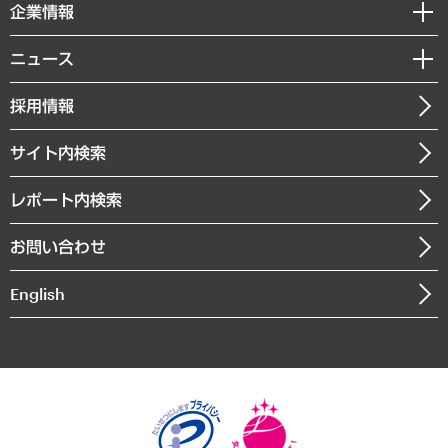
セミナー・イベント情報
企業情報
コラム
サステナビリティ（環境・資源・エネルギー・ESG・人権）
MUFGビジネスセミナー
調査・研究報告書
私たちの想い
共生・ダイバーシティ
ニュース
受託案件情報
クローズアップ
社長メッセージ
GRC（ガバナンス・リスク・コンプライアンス）・防災（政策）
その他お申し込み
ニュースリリース
経営用語集
採用情報
会社概要
経済・産業・雇用・労働
調査協力のお願い
お知らせ
受託・受注実績（官公庁関連）
企業理念
医療・介護・福祉・教育・子ども
サイト内検索
メディア掲載・出演
役員一覧
自治体経営・官民協働
寄稿記事
沿革
レポート内検索
まちづくり・観光・交通・スポーツ・スマートシティ
書籍
組織図・本部部室紹介
自然資源・農林水産業・食料システム
お問い合わせ
インドネシア現地法人
決算公告
English
業績ハイライト
アクセスマップ
個人情報保護方針
環境方針
サステナビリティ