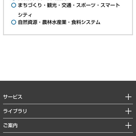
まちづくり・観光・交通・スポーツ・スマート
シティ
自然資源・農林水産業・食料システム
サービス
経営戦略
ライブラリ
組織・人事戦略
経済調査
ご案内
デジタルイノベーション
レポート
国際（グローバルビジネス・開発支援・国際戦略・グローバルヘルス）