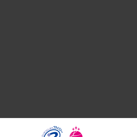
経営戦略
組織・人事戦略
デジタルイノベーション
国際（グローバルビジネス・開発支援・国際戦略・グローバル
サステナビリティ（環境・資源・エネルギー・ESG・人権）
共生・ダイバーシティ
GRC（ガバナンス・リスク・コンプライアンス）・防災（政策
経済・産業・雇用・労働
医療・介護・福祉・教育・子ども
自治体経営・官民協働
まちづくり・観光・交通・スポーツ・スマートシティ
自然資源・農林水産業・食料システム