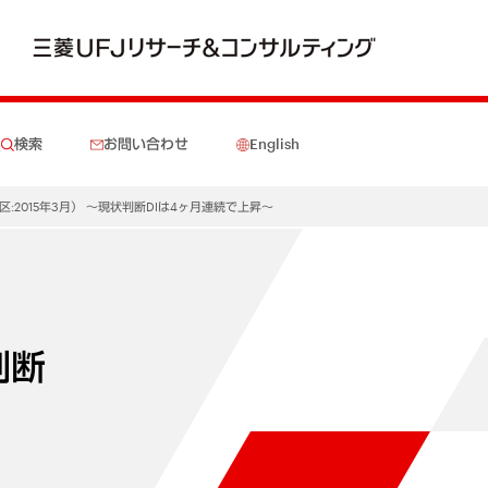
検索
お問い合わせ
English
:2015年3月） ～現状判断DIは4ヶ月連続で上昇～
判断