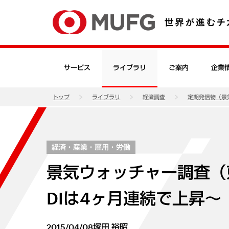
サービス
ライブラリ
ご案内
企業
トップ
ライブラリ
経済調査
定期発信物（景
経済・産業・雇用・労働
景気ウォッチャー調査（東
DIは4ヶ月連続で上昇～
2015/04/08
塚田 裕昭