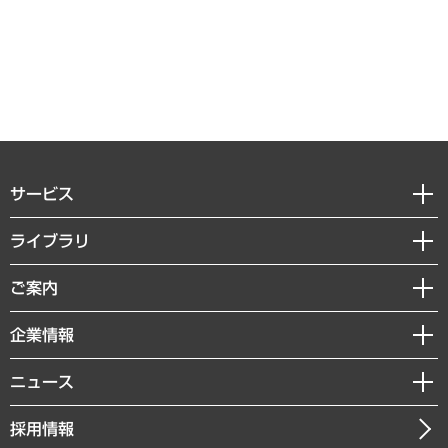
サービス
経営戦略
ライブラリ
組織・人事戦略
経済調査
ご案内
デジタルイノベーション
レポート
国際（グローバルビジネス・開発支援・国際戦略・グローバルヘルス）
セミナー・イベント情報
企業情報
コラム
サステナビリティ（環境・資源・エネルギー・ESG・人権）
MUFGビジネスセミナー
調査・研究報告書
私たちの想い
共生・ダイバーシティ
ニュース
受託案件情報
クローズアップ
社長メッセージ
GRC（ガバナンス・リスク・コンプライアンス）・防災（政策）
その他お申し込み
ニュースリリース
経営用語集
採用情報
会社概要
経済・産業・雇用・労働
調査協力のお願い