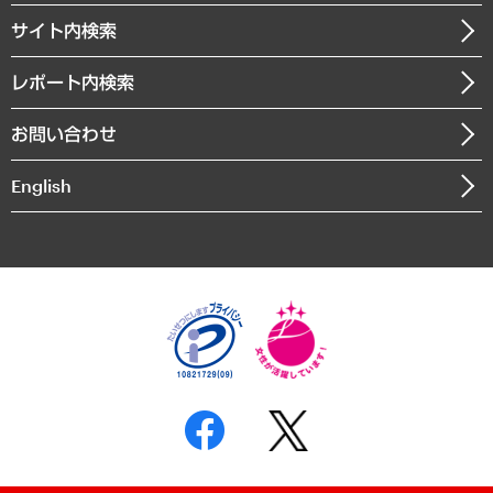
お知らせ
受託・受注実績（官公庁関連）
企業理念
医療・介護・福祉・教育・子ども
サイト内検索
メディア掲載・出演
役員一覧
自治体経営・官民協働
寄稿記事
沿革
レポート内検索
まちづくり・観光・交通・スポーツ・スマートシティ
書籍
組織図・本部部室紹介
自然資源・農林水産業・食料システム
お問い合わせ
インドネシア現地法人
決算公告
English
業績ハイライト
アクセスマップ
個人情報保護方針
環境方針
サステナビリティ
特定商取引法に基づく表示
SNSアカウントコミュニティガイドライン
反社会的勢力に対する基本方針
個人情報の取り扱いについて
書面による個人情報の開示等の請求の手続きについて