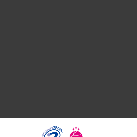
経営戦略
組織・人事戦略
デジタルイノベーション
国際（グローバルビジネス・開発支援・国際戦略・グローバル
サステナビリティ（環境・資源・エネルギー・ESG・人権）
共生・ダイバーシティ
GRC（ガバナンス・リスク・コンプライアンス）・防災（政策
経済・産業・雇用・労働
医療・介護・福祉・教育・子ども
自治体経営・官民協働
まちづくり・観光・交通・スポーツ・スマートシティ
自然資源・農林水産業・食料システム