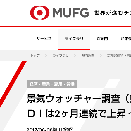
サービス
ライブラリ
ご案内
企業
トップ
ライブラリ
経済調査
定期発信物（景
経済・産業・雇用・労働
景気ウォッチャー調査（東
ＤＩは2ヶ月連続で上昇 
2017/06/08
塚田 裕昭