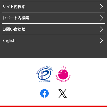
お知らせ
受託・受注実績（官公庁関連）
企業理念
医療・介護・福祉・教育・子ども
サイト内検索
メディア掲載・出演
役員一覧
自治体経営・官民協働
寄稿記事
沿革
レポート内検索
まちづくり・観光・交通・スポーツ・スマートシティ
書籍
組織図・本部部室紹介
自然資源・農林水産業・食料システム
お問い合わせ
インドネシア現地法人
決算公告
English
業績ハイライト
アクセスマップ
個人情報保護方針
環境方針
サステナビリティ
特定商取引法に基づく表示
SNSアカウントコミュニティガイドライン
反社会的勢力に対する基本方針
個人情報の取り扱いについて
書面による個人情報の開示等の請求の手続きについて