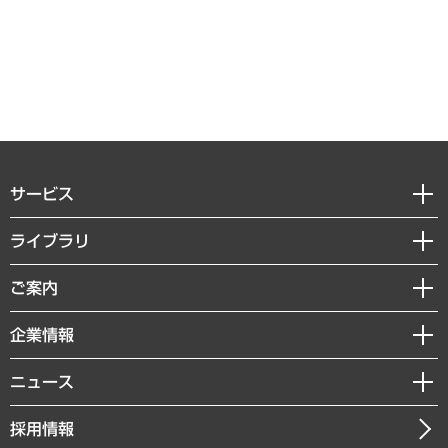
サービス
経営戦略
ライブラリ
組織・人事戦略
経済調査
ご案内
デジタルイノベーション
レポート
国際（グローバルビジネス・開発支援・国際戦略・グローバルヘルス）
セミナー・イベント情報
企業情報
コラム
サステナビリティ（環境・資源・エネルギー・ESG・人権）
MUFGビジネスセミナー
調査・研究報告書
私たちの想い
共生・ダイバーシティ
ニュース
受託案件情報
クローズアップ
社長メッセージ
GRC（ガバナンス・リスク・コンプライアンス）・防災（政策）
その他お申し込み
ニュースリリース
経営用語集
採用情報
会社概要
経済・産業・雇用・労働
調査協力のお願い