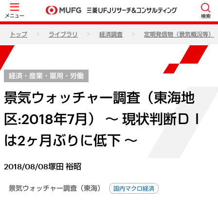
メニュー
検索
トップ
ライブラリ
経済調査
定期発信物（景気概況等）
経済・産業・雇用・労働
景気ウォッチャー調査（東海地
区:2018年7月） ～ 現状判断ＤＩ
は2ヶ月ぶりに低下 ～
2018/08/08
塚田 裕昭
景気ウォッチャー調査（東海）
国内マクロ経済