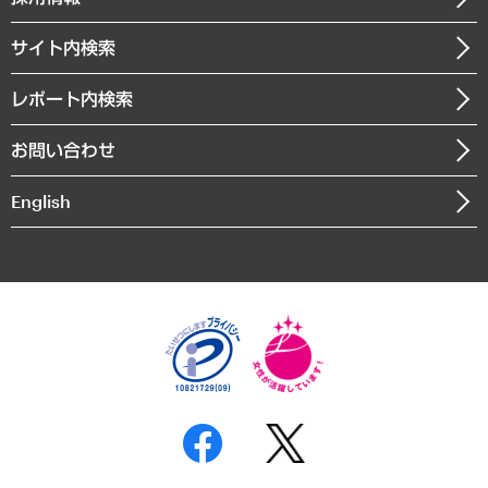
会社概要
経済・産業・雇用・労働
調査協力のお願い
お知らせ
受託・受注実績（官公庁関連）
企業理念
医療・介護・福祉・教育・子ども
サイト内検索
メディア掲載・出演
役員一覧
自治体経営・官民協働
寄稿記事
沿革
レポート内検索
まちづくり・観光・交通・スポーツ・スマートシティ
書籍
組織図・本部部室紹介
自然資源・農林水産業・食料システム
お問い合わせ
インドネシア現地法人
決算公告
English
業績ハイライト
アクセスマップ
個人情報保護方針
環境方針
サステナビリティ
特定商取引法に基づく表示
SNSアカウントコミュニティガイドライン
反社会的勢力に対する基本方針
個人情報の取り扱いについて