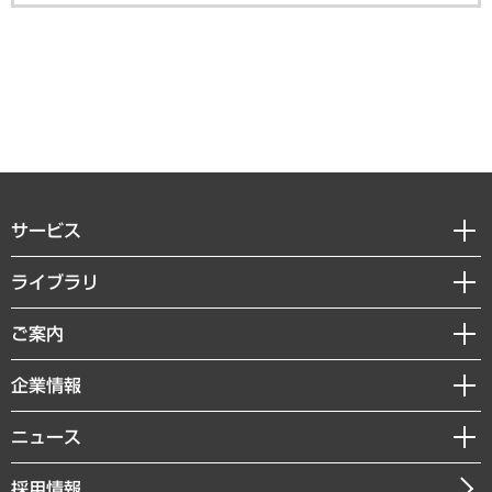
サービス
経営戦略
ライブラリ
組織・人事戦略
経済調査
ご案内
デジタルイノベーション
レポート
国際（グローバルビジネス・開発支援・国際戦略・グローバルヘルス）
セミナー・イベント情報
企業情報
コラム
サステナビリティ（環境・資源・エネルギー・ESG・人権）
MUFGビジネスセミナー
調査・研究報告書
私たちの想い
共生・ダイバーシティ
ニュース
受託案件情報
クローズアップ
社長メッセージ
GRC（ガバナンス・リスク・コンプライアンス）・防災（政策）
その他お申し込み
ニュースリリース
経営用語集
採用情報