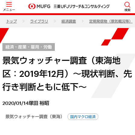
メニュー
検索
トップ
ライブラリ
経済調査
定期発信物（景気概況等）
経済・産業・雇用・労働
景気ウォッチャー調査（東海地
区：2019年12月）～現状判断、先
行き判断ともに低下～
2020/01/14
塚田 裕昭
景気ウォッチャー調査（東海）
国内マクロ経済