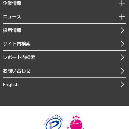
セミナー・イベント情報
企業情報
コラム
サステナビリティ（環境・資源・エネルギー・ESG・人権）
MUFGビジネスセミナー
調査・研究報告書
私たちの想い
共生・ダイバーシティ
ニュース
受託案件情報
クローズアップ
社長メッセージ
GRC（ガバナンス・リスク・コンプライアンス）・防災（政策）
その他お申し込み
ニュースリリース
経営用語集
採用情報
会社概要
経済・産業・雇用・労働
調査協力のお願い
お知らせ
受託・受注実績（官公庁関連）
企業理念
医療・介護・福祉・教育・子ども
サイト内検索
メディア掲載・出演
役員一覧
自治体経営・官民協働
寄稿記事
沿革
レポート内検索
まちづくり・観光・交通・スポーツ・スマートシティ
書籍
組織図・本部部室紹介
自然資源・農林水産業・食料システム
お問い合わせ
インドネシア現地法人
決算公告
English
業績ハイライト
アクセスマップ
個人情報保護方針
環境方針
サステナビリティ