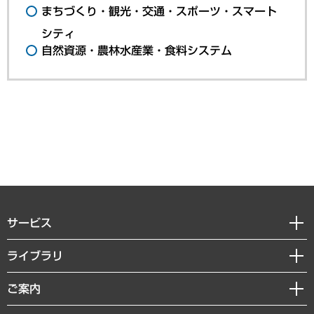
まちづくり・観光・交通・スポーツ・スマート
シティ
自然資源・農林水産業・食料システム
サービス
経営戦略
ライブラリ
組織・人事戦略
経済調査
ご案内
デジタルイノベーション
レポート
国際（グローバルビジネス・開発支援・国際戦略・グローバルヘルス）