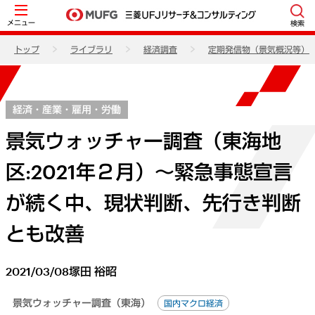
メニュー
検索
トップ
ライブラリ
経済調査
定期発信物（景気概況等）
経済・産業・雇用・労働
景気ウォッチャー調査（東海地
区:2021年２月）～緊急事態宣言
が続く中、現状判断、先行き判断
とも改善
2021/03/08
塚田 裕昭
景気ウォッチャー調査（東海）
国内マクロ経済