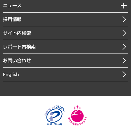
調査・研究報告書
私たちの想い
共生・ダイバーシティ
ニュース
受託案件情報
クローズアップ
社長メッセージ
GRC（ガバナンス・リスク・コンプライアンス）・防災（政策）
その他お申し込み
ニュースリリース
経営用語集
採用情報
会社概要
経済・産業・雇用・労働
調査協力のお願い
お知らせ
受託・受注実績（官公庁関連）
企業理念
医療・介護・福祉・教育・子ども
サイト内検索
メディア掲載・出演
役員一覧
自治体経営・官民協働
寄稿記事
沿革
レポート内検索
まちづくり・観光・交通・スポーツ・スマートシティ
書籍
組織図・本部部室紹介
自然資源・農林水産業・食料システム
お問い合わせ
インドネシア現地法人
決算公告
English
業績ハイライト
アクセスマップ
個人情報保護方針
環境方針
サステナビリティ
特定商取引法に基づく表示
SNSアカウントコミュニティガイドライン