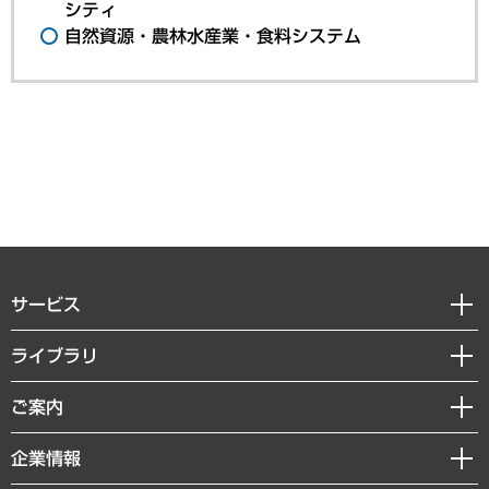
シティ
自然資源・農林水産業・食料システム
サービス
経営戦略
ライブラリ
組織・人事戦略
経済調査
ご案内
デジタルイノベーション
レポート
国際（グローバルビジネス・開発支援・国際戦略・グローバルヘルス）
セミナー・イベント情報
企業情報
コラム
サステナビリティ（環境・資源・エネルギー・ESG・人権）
MUFGビジネスセミナー