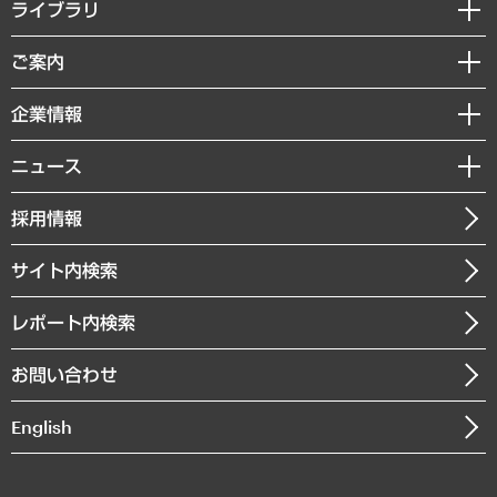
経営戦略
ライブラリ
組織・人事戦略
経済調査
ご案内
デジタルイノベーション
レポート
国際（グローバルビジネス・開発支援・国際戦略・グローバルヘルス）
セミナー・イベント情報
企業情報
コラム
サステナビリティ（環境・資源・エネルギー・ESG・人権）
MUFGビジネスセミナー
調査・研究報告書
私たちの想い
共生・ダイバーシティ
ニュース
受託案件情報
クローズアップ
社長メッセージ
GRC（ガバナンス・リスク・コンプライアンス）・防災（政策）
その他お申し込み
ニュースリリース
経営用語集
採用情報
会社概要
経済・産業・雇用・労働
調査協力のお願い
お知らせ
受託・受注実績（官公庁関連）
企業理念
医療・介護・福祉・教育・子ども
サイト内検索
メディア掲載・出演
役員一覧
自治体経営・官民協働
寄稿記事
沿革
レポート内検索
まちづくり・観光・交通・スポーツ・スマートシティ
書籍
組織図・本部部室紹介
自然資源・農林水産業・食料システム
お問い合わせ
インドネシア現地法人
決算公告
English
業績ハイライト
アクセスマップ