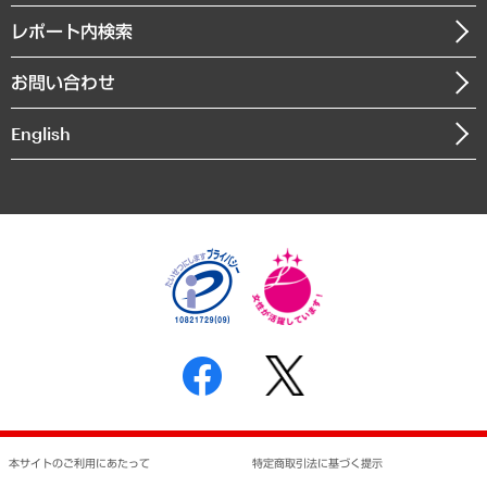
寄稿記事
沿革
レポート内検索
まちづくり・観光・交通・スポーツ・スマートシティ
書籍
組織図・本部部室紹介
自然資源・農林水産業・食料システム
お問い合わせ
インドネシア現地法人
決算公告
English
業績ハイライト
アクセスマップ
個人情報保護方針
環境方針
サステナビリティ
特定商取引法に基づく表示
SNSアカウントコミュニティガイドライン
反社会的勢力に対する基本方針
個人情報の取り扱いについて
書面による個人情報の開示等の請求の手続きについて
本サイトのご利用にあたって
特定商取引法に基づく提示