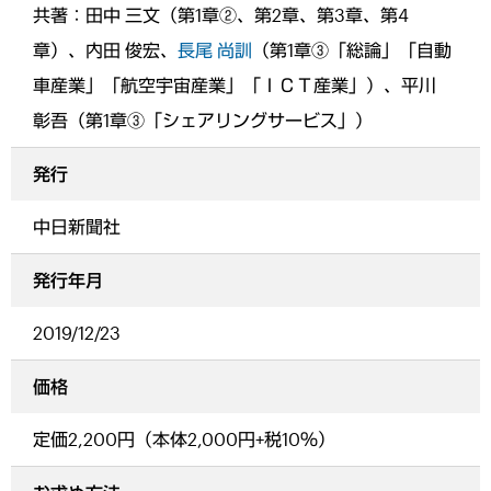
共著：田中 三文（第1章②、第2章、第3章、第4
章）、内田 俊宏、
長尾 尚訓
（第1章③「総論」「自動
車産業」「航空宇宙産業」「ＩＣＴ産業」）、平川
彰吾（第1章③「シェアリングサービス」）
発行
中日新聞社
発行年月
2019/12/23
価格
定価2,200円（本体2,000円+税10％）