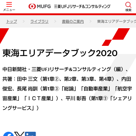
メニュー
検索
トップ
ライブラリ
書籍のご案内
東海エリアデータブック
東海エリアデータブック2020
中日新聞社・三菱UFJリサーチ&コンサルティング（編）、
共著：田中 三文（第1章②、第2章、第3章、第4章）、内田
俊宏、
長尾 尚訓
（第1章③「総論」「自動車産業」「航空宇
宙産業」「ＩＣＴ産業」）、平川 彰吾（第1章③「シェアリ
ングサービス」）