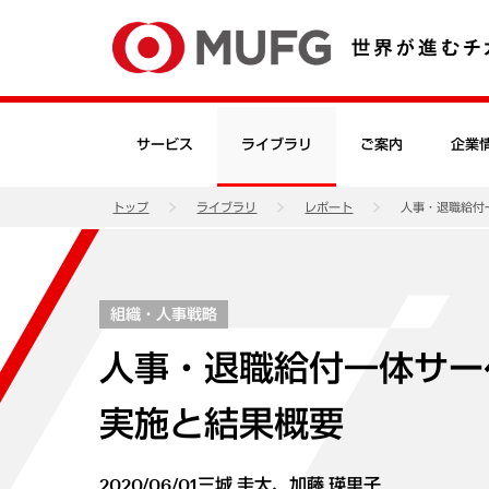
サービス
ライブラリ
ご案内
企業
トップ
ライブラリ
レポート
人事・退職給付
組織・人事戦略
人事・退職給付一体サー
実施と結果概要
2020/06/01
三城 圭太、加藤 瑛里子