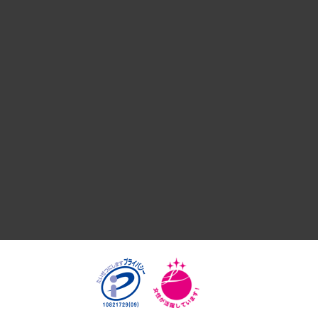
組織・人事戦略
デジタルイノベーション
国際（グローバルビジネス・開発支援・国際戦略・グローバル
サステナビリティ（環境・資源・エネルギー・ESG・人権）
共生・ダイバーシティ
GRC（ガバナンス・リスク・コンプライアンス）・防災（政策
経済・産業・雇用・労働
医療・介護・福祉・教育・子ども
自治体経営・官民協働
まちづくり・観光・交通・スポーツ・スマートシティ
自然資源・農林水産業・食料システム