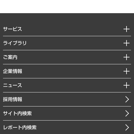
サービス
経営戦略
ライブラリ
組織・人事戦略
経済調査
ご案内
デジタルイノベーション
レポート
国際（グローバルビジネス・開発支援・国際戦略・グローバルヘルス）
セミナー・イベント情報
企業情報
コラム
サステナビリティ（環境・資源・エネルギー・ESG・人権）
MUFGビジネスセミナー
調査・研究報告書
私たちの想い
共生・ダイバーシティ
ニュース
受託案件情報
クローズアップ
社長メッセージ
GRC（ガバナンス・リスク・コンプライアンス）・防災（政策）
その他お申し込み
ニュースリリース
経営用語集
採用情報
会社概要
経済・産業・雇用・労働
調査協力のお願い
お知らせ
受託・受注実績（官公庁関連）
企業理念
医療・介護・福祉・教育・子ども
サイト内検索
メディア掲載・出演
役員一覧
自治体経営・官民協働
寄稿記事
沿革
レポート内検索
まちづくり・観光・交通・スポーツ・スマートシティ
書籍