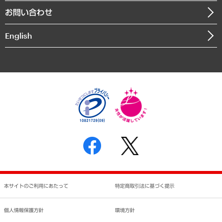
組織図・本部部室紹介
自然資源・農林水産業・食料システム
お問い合わせ
インドネシア現地法人
決算公告
English
業績ハイライト
アクセスマップ
個人情報保護方針
環境方針
サステナビリティ
特定商取引法に基づく表示
SNSアカウントコミュニティガイドライン
反社会的勢力に対する基本方針
個人情報の取り扱いについて
書面による個人情報の開示等の請求の手続きについて
本サイトのご利用にあたって
特定商取引法に基づく提示
個人情報保護方針
環境方針