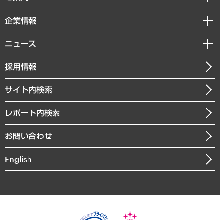
レポート
国際（グローバルビジネス・開発支援・国際戦略・グローバルヘルス）
セミナー・イベント情報
企業情報
コラム
サステナビリティ（環境・資源・エネルギー・ESG・人権）
MUFGビジネスセミナー
調査・研究報告書
私たちの想い
共生・ダイバーシティ
ニュース
受託案件情報
クローズアップ
社長メッセージ
GRC（ガバナンス・リスク・コンプライアンス）・防災（政策）
その他お申し込み
ニュースリリース
経営用語集
採用情報
会社概要
経済・産業・雇用・労働
調査協力のお願い
お知らせ
受託・受注実績（官公庁関連）
企業理念
医療・介護・福祉・教育・子ども
サイト内検索
メディア掲載・出演
役員一覧
自治体経営・官民協働
寄稿記事
沿革
レポート内検索
まちづくり・観光・交通・スポーツ・スマートシティ
書籍
組織図・本部部室紹介
自然資源・農林水産業・食料システム
お問い合わせ
インドネシア現地法人
決算公告
English
業績ハイライト
アクセスマップ
個人情報保護方針
環境方針