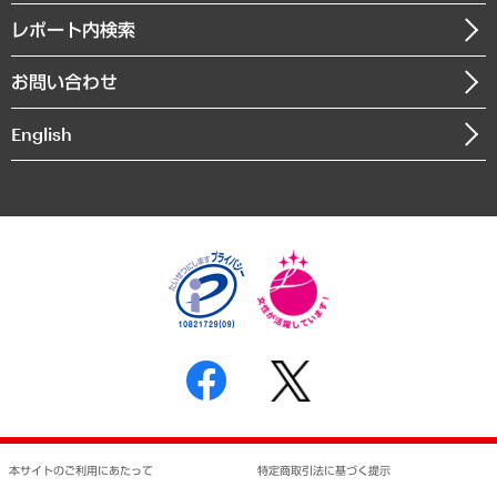
寄稿記事
沿革
レポート内検索
まちづくり・観光・交通・スポーツ・スマートシティ
書籍
組織図・本部部室紹介
自然資源・農林水産業・食料システム
お問い合わせ
インドネシア現地法人
決算公告
English
業績ハイライト
アクセスマップ
個人情報保護方針
環境方針
サステナビリティ
特定商取引法に基づく表示
SNSアカウントコミュニティガイドライン
反社会的勢力に対する基本方針
個人情報の取り扱いについて
書面による個人情報の開示等の請求の手続きについて
本サイトのご利用にあたって
特定商取引法に基づく提示