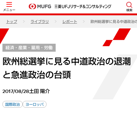
メニュー
検索
トップ
ライブラリ
レポート
欧州総選挙に見る中道政治
経済・産業・雇用・労働
欧州総選挙に見る中道政治の退潮
と急進政治の台頭
2017/08/28
土田 陽介
国際政治
ヨーロッパ