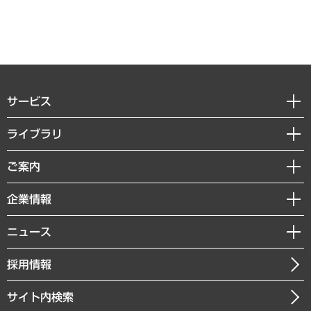
サービス
経営戦略
ライブラリ
組織・人事戦略
経済調査
ご案内
デジタルイノベーション
レポート
国際（グローバルビジネス・開発支援・国際戦略・グローバルヘルス）
セミナー・イベント情報
企業情報
コラム
サステナビリティ（環境・資源・エネルギー・ESG・人権）
MUFGビジネスセミナー
調査・研究報告書
私たちの想い
共生・ダイバーシティ
ニュース
受託案件情報
クローズアップ
社長メッセージ
GRC（ガバナンス・リスク・コンプライアンス）・防災（政策）
その他お申し込み
ニュースリリース
経営用語集
採用情報
会社概要
経済・産業・雇用・労働
調査協力のお願い
お知らせ
受託・受注実績（官公庁関連）
企業理念
医療・介護・福祉・教育・子ども
サイト内検索
メディア掲載・出演
役員一覧
自治体経営・官民協働