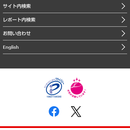
企業理念
医療・介護・福祉・教育・子ども
サイト内検索
メディア掲載・出演
役員一覧
自治体経営・官民協働
寄稿記事
沿革
レポート内検索
まちづくり・観光・交通・スポーツ・スマートシティ
書籍
組織図・本部部室紹介
自然資源・農林水産業・食料システム
お問い合わせ
インドネシア現地法人
決算公告
English
業績ハイライト
アクセスマップ
個人情報保護方針
環境方針
サステナビリティ
特定商取引法に基づく表示
SNSアカウントコミュニティガイドライン
反社会的勢力に対する基本方針
個人情報の取り扱いについて
書面による個人情報の開示等の請求の手続きについて