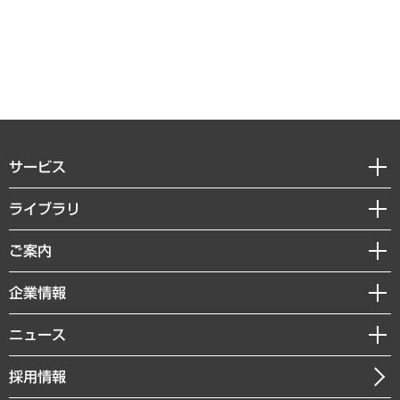
サービス
経営戦略
ライブラリ
組織・人事戦略
経済調査
ご案内
デジタルイノベーション
レポート
国際（グローバルビジネス・開発支援・国際戦略・グローバルヘルス）
セミナー・イベント情報
企業情報
コラム
サステナビリティ（環境・資源・エネルギー・ESG・人権）
MUFGビジネスセミナー
調査・研究報告書
私たちの想い
共生・ダイバーシティ
ニュース
受託案件情報
クローズアップ
社長メッセージ
GRC（ガバナンス・リスク・コンプライアンス）・防災（政策）
その他お申し込み
ニュースリリース
経営用語集
採用情報
会社概要
経済・産業・雇用・労働
調査協力のお願い
お知らせ
受託・受注実績（官公庁関連）