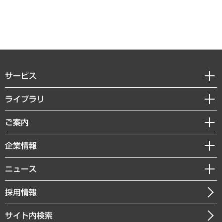
サービス
経営戦略
ライブラリ
組織・人事戦略
経済調査
ご案内
デジタルイノベーション
レポート
国際（グローバルビジネス・開発支援・国際戦略・グローバルヘルス）
セミナー・イベント情報
企業情報
コラム
サステナビリティ（環境・資源・エネルギー・ESG・人権）
MUFGビジネスセミナー
調査・研究報告書
私たちの想い
共生・ダイバーシティ
ニュース
受託案件情報
クローズアップ
社長メッセージ
GRC（ガバナンス・リスク・コンプライアンス）・防災（政策）
その他お申し込み
ニュースリリース
経営用語集
採用情報
会社概要
経済・産業・雇用・労働
調査協力のお願い
お知らせ
受託・受注実績（官公庁関連）
企業理念
医療・介護・福祉・教育・子ども
サイト内検索
メディア掲載・出演