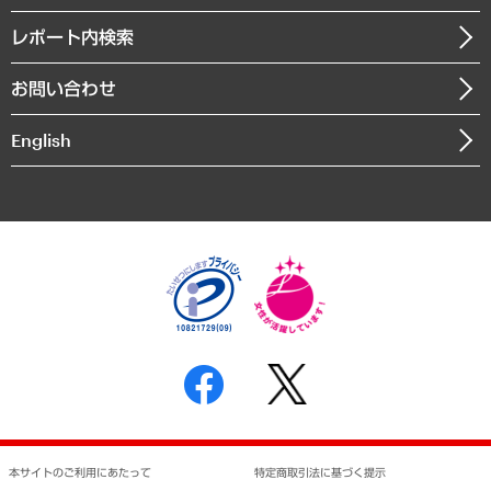
役員一覧
自治体経営・官民協働
寄稿記事
沿革
レポート内検索
まちづくり・観光・交通・スポーツ・スマートシティ
書籍
組織図・本部部室紹介
自然資源・農林水産業・食料システム
お問い合わせ
インドネシア現地法人
決算公告
English
業績ハイライト
アクセスマップ
個人情報保護方針
環境方針
サステナビリティ
特定商取引法に基づく表示
SNSアカウントコミュニティガイドライン
反社会的勢力に対する基本方針
個人情報の取り扱いについて
書面による個人情報の開示等の請求の手続きについて
本サイトのご利用にあたって
特定商取引法に基づく提示