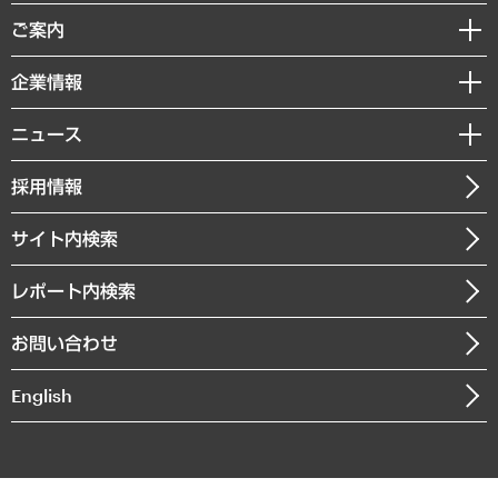
組織・人事戦略
経済調査
ご案内
デジタルイノベーション
レポート
国際（グローバルビジネス・開発支援・国際戦略・グローバルヘルス）
セミナー・イベント情報
企業情報
コラム
サステナビリティ（環境・資源・エネルギー・ESG・人権）
MUFGビジネスセミナー
調査・研究報告書
私たちの想い
共生・ダイバーシティ
ニュース
受託案件情報
クローズアップ
社長メッセージ
GRC（ガバナンス・リスク・コンプライアンス）・防災（政策）
その他お申し込み
ニュースリリース
経営用語集
採用情報
会社概要
経済・産業・雇用・労働
調査協力のお願い
お知らせ
受託・受注実績（官公庁関連）
企業理念
医療・介護・福祉・教育・子ども
サイト内検索
メディア掲載・出演
役員一覧
自治体経営・官民協働
寄稿記事
沿革
レポート内検索
まちづくり・観光・交通・スポーツ・スマートシティ
書籍
組織図・本部部室紹介
自然資源・農林水産業・食料システム
お問い合わせ
インドネシア現地法人
決算公告
English
業績ハイライト
アクセスマップ
個人情報保護方針