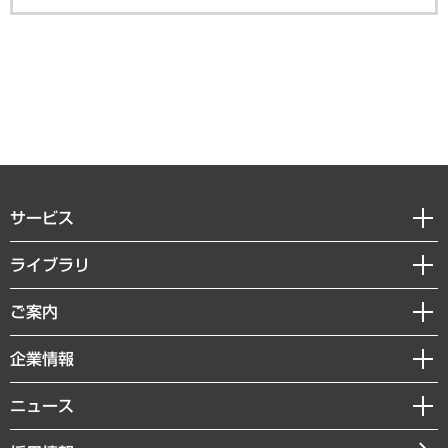
サービス
経営戦略
ライブラリ
組織・人事戦略
経済調査
ご案内
デジタルイノベーション
レポート
国際（グローバルビジネス・開発支援・国際戦略・グローバルヘルス）
セミナー・イベント情報
企業情報
コラム
サステナビリティ（環境・資源・エネルギー・ESG・人権）
MUFGビジネスセミナー
調査・研究報告書
私たちの想い
共生・ダイバーシティ
ニュース
受託案件情報
クローズアップ
社長メッセージ
GRC（ガバナンス・リスク・コンプライアンス）・防災（政策）
その他お申し込み
ニュースリリース