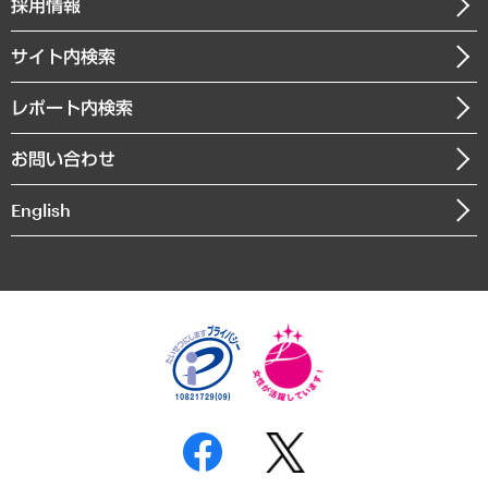
経営用語集
採用情報
会社概要
経済・産業・雇用・労働
調査協力のお願い
お知らせ
受託・受注実績（官公庁関連）
企業理念
医療・介護・福祉・教育・子ども
サイト内検索
メディア掲載・出演
役員一覧
自治体経営・官民協働
寄稿記事
沿革
レポート内検索
まちづくり・観光・交通・スポーツ・スマートシティ
書籍
組織図・本部部室紹介
自然資源・農林水産業・食料システム
お問い合わせ
インドネシア現地法人
決算公告
English
業績ハイライト
アクセスマップ
個人情報保護方針
環境方針
サステナビリティ
特定商取引法に基づく表示
SNSアカウントコミュニティガイドライン
反社会的勢力に対する基本方針
個人情報の取り扱いについて