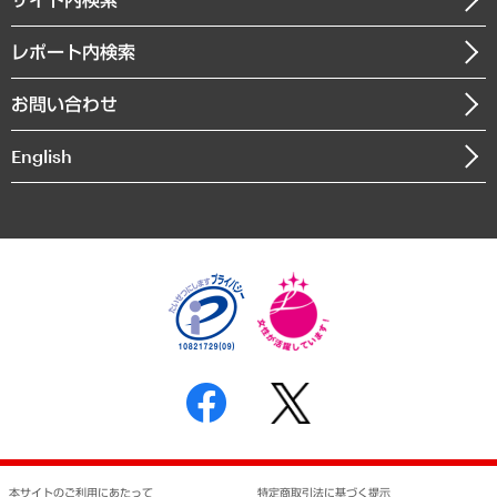
メディア掲載・出演
役員一覧
自治体経営・官民協働
寄稿記事
沿革
レポート内検索
まちづくり・観光・交通・スポーツ・スマートシティ
書籍
組織図・本部部室紹介
自然資源・農林水産業・食料システム
お問い合わせ
インドネシア現地法人
決算公告
English
業績ハイライト
アクセスマップ
個人情報保護方針
環境方針
サステナビリティ
特定商取引法に基づく表示
SNSアカウントコミュニティガイドライン
反社会的勢力に対する基本方針
個人情報の取り扱いについて
書面による個人情報の開示等の請求の手続きについて
本サイトのご利用にあたって
特定商取引法に基づく提示