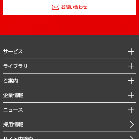
お問い合わせ
サービス
経営戦略
ライブラリ
組織・人事戦略
経済調査
ご案内
デジタルイノベーション
レポート
国際（グローバルビジネス・開発支援・国際戦略・グローバルヘルス）
セミナー・イベント情報
企業情報
コラム
サステナビリティ（環境・資源・エネルギー・ESG・人権）
MUFGビジネスセミナー
調査・研究報告書
私たちの想い
共生・ダイバーシティ
ニュース
受託案件情報
クローズアップ
社長メッセージ
GRC（ガバナンス・リスク・コンプライアンス）・防災（政策）
その他お申し込み
ニュースリリース
経営用語集
採用情報
会社概要
経済・産業・雇用・労働
調査協力のお願い
お知らせ
受託・受注実績（官公庁関連）
企業理念
医療・介護・福祉・教育・子ども
サイト内検索