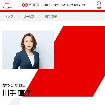
メニュー
検索
トップ
サービス
川手 直子
かわて なおこ
川手 直子