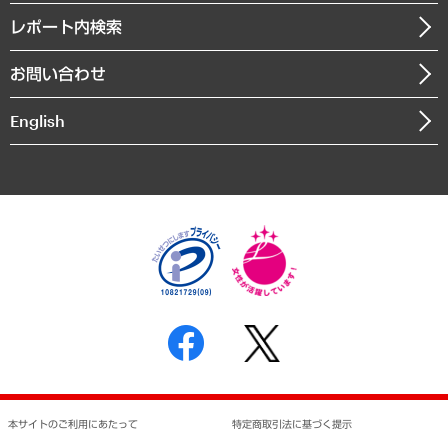
寄稿記事
沿革
レポート内検索
まちづくり・観光・交通・スポーツ・スマートシティ
書籍
組織図・本部部室紹介
自然資源・農林水産業・食料システム
お問い合わせ
インドネシア現地法人
決算公告
English
業績ハイライト
アクセスマップ
個人情報保護方針
環境方針
サステナビリティ
特定商取引法に基づく表示
SNSアカウントコミュニティガイドライン
反社会的勢力に対する基本方針
個人情報の取り扱いについて
書面による個人情報の開示等の請求の手続きについて
本サイトのご利用にあたって
特定商取引法に基づく提示