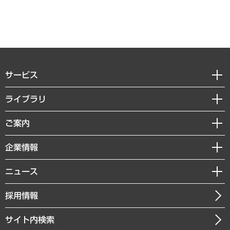
サービス
経営戦略
ライブラリ
組織・人事戦略
経済調査
ご案内
デジタルイノベーション
レポート
国際（グローバルビジネス・開発支援・国際戦略・グローバルヘルス）
セミナー・イベント情報
企業情報
コラム
サステナビリティ（環境・資源・エネルギー・ESG・人権）
MUFGビジネスセミナー
調査・研究報告書
私たちの想い
共生・ダイバーシティ
ニュース
受託案件情報
クローズアップ
社長メッセージ
GRC（ガバナンス・リスク・コンプライアンス）・防災（政策）
その他お申し込み
ニュースリリース
経営用語集
採用情報
会社概要
経済・産業・雇用・労働
調査協力のお願い
お知らせ
受託・受注実績（官公庁関連）
企業理念
医療・介護・福祉・教育・子ども
サイト内検索
メディア掲載・出演
役員一覧
自治体経営・官民協働