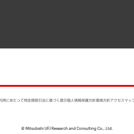
メディア掲載・出演
インドネシア現地法人
寄稿記事
決算公告
書籍
業績ハイライト
アクセスマップ
個人情報保護方針
環境方針
サステナビリティ
特定商取引法に基づく
SNSアカウントコミュ
反社会的勢力に対する
利用にあたって
特定商取引法に基づく提示
個人情報保護方針
環境方針
アクセスマッ
個人情報の取り扱いに
書面による個人情報の
© Mitsubishi UFJ Research and Consulting Co., Ltd.