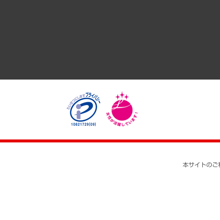
経済・産業・雇用・労働
医療・介護・福祉・教育・子ども
自治体経営・官民協働
まちづくり・観光・交通・スポーツ・スマートシティ
自然資源・農林水産業・食料システム
本サイトのご