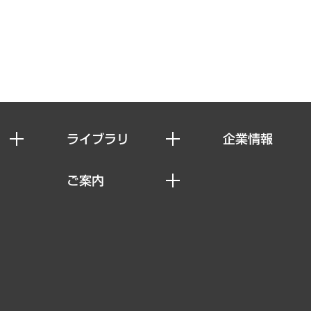
ライブラリ
企業情報
経済調査
私たちの想い
ご案内
レポート
社長メッセージ
セミナー・イベント情報
コラム
会社概要
MUFGビジネスセミナー
ヘルス）
調査・研究報告書
企業理念
受託案件情報
クローズアップ
役員一覧
その他お申し込み
経営用語集
沿革
調査協力のお願い
）
受託・受注実績（官公庁関連）
組織図・本部部室紹介