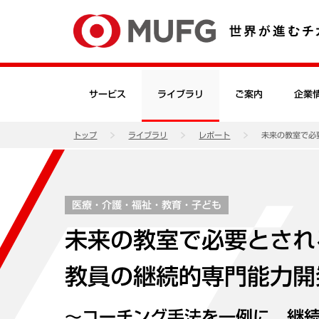
サービス
ライブラリ
ご案内
企業
トップ
ライブラリ
レポート
未来の教室で必
医療・介護・福祉・教育・子ども
未来の教室で必要とされ
教員の継続的専門能力開
～コーチング手法を一例に、継続