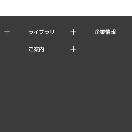
ライブラリ
企業情報
経済調査
私たちの想い
ご案内
レポート
社長メッセージ
セミナー・イベント情報
コラム
会社概要
MUFGビジネスセミナー
ヘルス）
調査・研究報告書
企業理念
受託案件情報
クローズアップ
役員一覧
その他お申し込み
経営用語集
沿革
調査協力のお願い
）
受託・受注実績（官公庁関連）
組織図・本部部室紹介
メディア掲載・出演
インドネシア現地法人
寄稿記事
決算公告
書籍
業績ハイライト