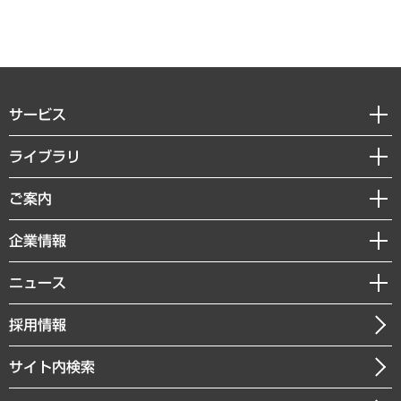
サービス
経営戦略
ライブラリ
組織・人事戦略
経済調査
ご案内
デジタルイノベーション
レポート
国際（グローバルビジネス・開発支援・国際戦略・グローバルヘルス）
セミナー・イベント情報
企業情報
コラム
サステナビリティ（環境・資源・エネルギー・ESG・人権）
MUFGビジネスセミナー
調査・研究報告書
私たちの想い
共生・ダイバーシティ
ニュース
受託案件情報
クローズアップ
社長メッセージ
GRC（ガバナンス・リスク・コンプライアンス）・防災（政策）
その他お申し込み
ニュースリリース
経営用語集
採用情報
会社概要
経済・産業・雇用・労働
調査協力のお願い
お知らせ
受託・受注実績（官公庁関連）
企業理念
医療・介護・福祉・教育・子ども
サイト内検索
メディア掲載・出演
役員一覧
自治体経営・官民協働
寄稿記事