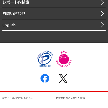
沿革
レポート内検索
まちづくり・観光・交通・スポーツ・スマートシティ
書籍
組織図・本部部室紹介
自然資源・農林水産業・食料システム
お問い合わせ
インドネシア現地法人
決算公告
English
業績ハイライト
アクセスマップ
個人情報保護方針
環境方針
サステナビリティ
特定商取引法に基づく表示
SNSアカウントコミュニティガイドライン
反社会的勢力に対する基本方針
個人情報の取り扱いについて
書面による個人情報の開示等の請求の手続きについて
本サイトのご利用にあたって
特定商取引法に基づく提示